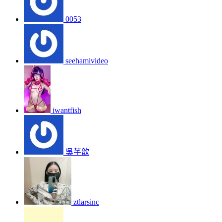
0053
seehamivideo
iwantfish
吳芊歆
ztlarsinc