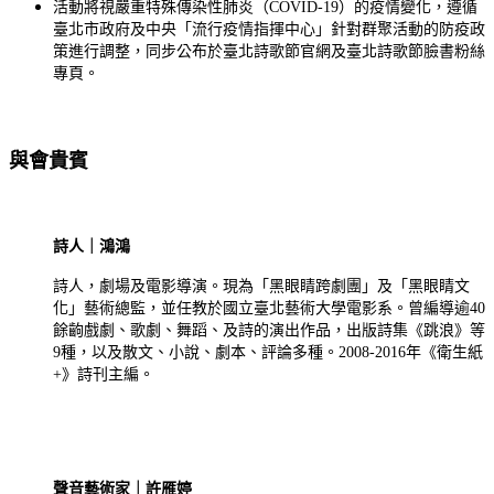
活動將視嚴重特殊傳染性肺炎（COVID-19）的疫情變化，遵循
臺北市政府及中央「流行疫情指揮中心」針對群聚活動的防疫政
策進行調整，同步公布於臺北詩歌節官網及臺北詩歌節臉書粉絲
專頁。
與會貴賓
詩人｜鴻鴻
詩人，劇場及電影導演。現為「黑眼睛跨劇團」及「黑眼睛文
化」藝術總監，並任教於國立臺北藝術大學電影系。曾編導逾40
餘齣戲劇、歌劇、舞蹈、及詩的演出作品，出版詩集《跳浪》等
9種，以及散文、小說、劇本、評論多種。2008-2016年《衛生紙
+》詩刊主編。
聲音藝術家｜許雁婷