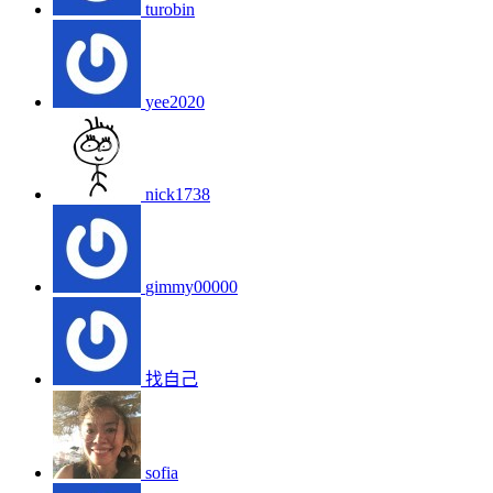
turobin
yee2020
nick1738
gimmy00000
找自己
sofia