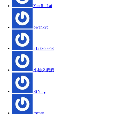
Yan Ru Lai
owenkyc
a127360953
小仙女泡泡
Si Ying
rocean