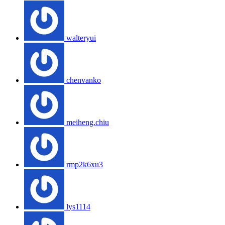
walteryui
chenvanko
meiheng.chiu
rmp2k6xu3
lys1114