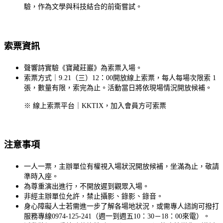
驗，作為文學與科技結合的前衛嘗試。
索票資訊
聲響詩實驗《寶藏莊巖》為索票入場。
索票方式｜9.21（三）12：00開放線上索票，每人每場次限索 1
張，數量有限，索完為止。活動當日將依現場情況開放候補。
※ 線上索票平台｜KKTIX，加入會員方可索票
注意事項
一人一票，主辦單位有權視入場狀況開放候補，坐滿為止，敬請
準時入座。
為尊重演出進行，不開放遲到觀眾入場。
非經主辦單位允許，禁止攝影、錄影、錄音。
身心障礙人士若需進一步了解各場地狀況，或需專人諮詢可撥打
服務專線0974-125-241（週一到週五10：30－18：00來電）。