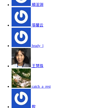
楊浤淵
張馨云
brady_l
王慧珠
catch_a_rest
軟