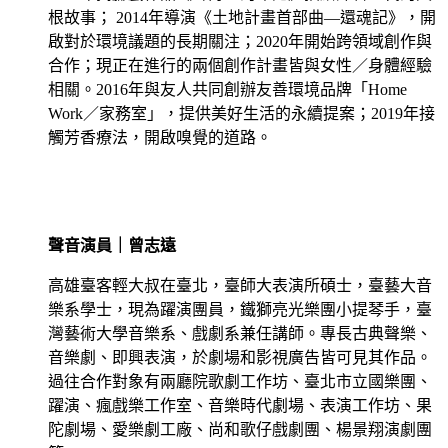
根故事； 2014年導演《土地計畫首部曲—還魂記》，開
啟對於環境議題的長期關注；2020年開始跨領域創作與
合作；現正在進行的兩個創作計畫皆與女性／身體經驗
相關。2016年與友人共同創辦友善環境品牌「Home
Work／家務室」，提供美好生活的永續提案；2019年接
觸芳香療法，開啟嗅覺的道路。
聲音演員｜曾志遠
高雄臺客輕大叔在臺北，臺師大表演所碩士，臺藝大音
樂系學士，現為躍演團員，鐵獅亮光樂團小提琴手，臺
灣藝術大學音樂系、戲劇系兼任講師。專長古典聲樂、
音樂劇、即興表演，於劇場和影視廣告皆可見其作品。
過往合作對象有兩廳院歌劇工作坊、臺北市立國樂團、
躍演、瘋戲樂工作室、音樂時代劇場、表演工作坊、果
陀劇場、愛樂劇工廠、尚和歌仔戲劇團、楊景翔演劇團