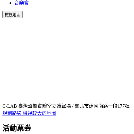
音樂會
檢視地圖
C-LAB 臺灣聲響實驗室立體聲場 / 臺北市建國南路一段177號
規劃路線
檢視較大的地圖
活動票券