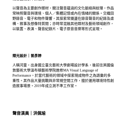
以聲音為主要創作媒材，關注聲音蘊涵的文化脈絡與紋理，作品
常映照聲音與環境、個人／集體記憶或內在情緒的關係。交織田
野錄音、電子和物件聲響，其探索常擺盪在錄音聲音的紀錄及虛
構、敘事及想像特質間；亦時常混融其他媒材及藝術領域創作，
以裝置、表演、聲音紀錄片、電子原音音樂等形式呈現。
燈光設計｜曾彥婷
人稱河童，出身國立臺北藝術大學劇場設計學系，後前往英國倫
敦藝術大學溫布頓藝術學院進修MA Visual Language of
Performance，於當代藝術的領域中探索現成物件之為語彙的多
重性。其作品大量挑戰與非常規空間工作，擅於運用環境特性創
造敘事場景。2019年成立測不準工作室。
聲音演員｜洪佩瑜