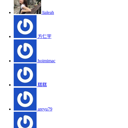
lialeah
方仁宇
hoimimac
糕糕
areyu79