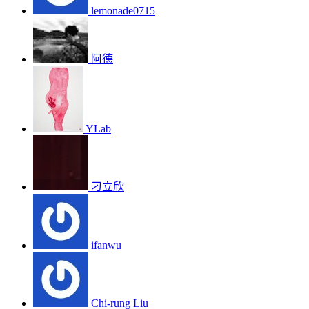
lemonade0715
阿德
YLab
刁立欣
ifanwu
Chi-rung Liu