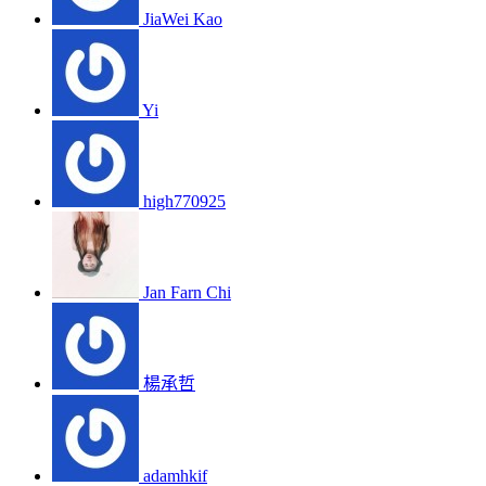
JiaWei Kao
Yi
high770925
Jan Farn Chi
楊承哲
adamhkif