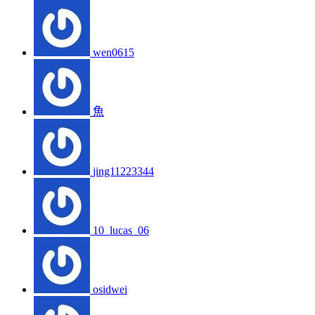
wen0615
魚
jing11223344
10_lucas_06
osidwei