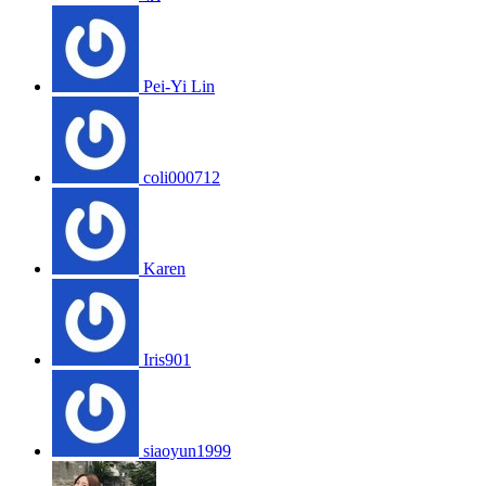
Pei-Yi Lin
coli000712
Karen
Iris901
siaoyun1999