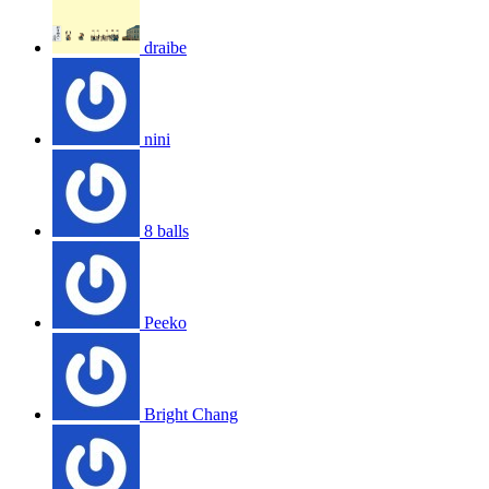
draibe
nini
8 balls
Peeko
Bright Chang