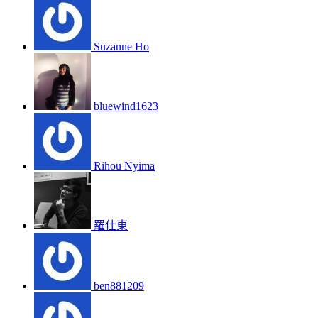
Suzanne Ho
bluewind1623
Rihou Nyima
羅仕東
ben881209