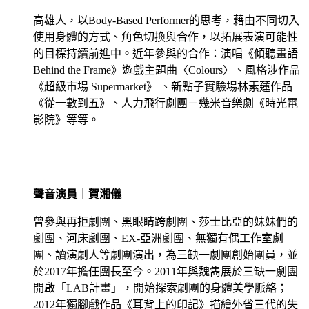
高雄人，以Body-Based Performer的思考，藉由不同切入
使用身體的方式、角色切換與合作，以拓展表演可能性
的目標持續前進中。近年參與的合作：演唱《傾聽畫語
Behind the Frame》遊戲主題曲〈Colours〉、風格涉作品
《超級市場 Supermarket》 、新點子實驗場林素蓮作品
《從一數到五》、人力飛行劇團－幾米音樂劇《時光電
影院》等等。
聲音演員｜賀湘儀
曾參與再拒劇團、黑眼睛跨劇團、莎士比亞的妹妹們的
劇團、河床劇團、EX-亞洲劇團、無獨有偶工作室劇
團、讀演劇人等劇團演出，為三缺一劇團創始團員，並
於2017年擔任團長至今。2011年與魏雋展於三缺一劇團
開啟「LAB計畫」，開始探索劇團的身體美學脈絡；
2012年獨腳戲作品《耳背上的印記》描繪外省三代的失