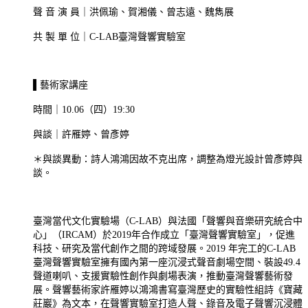
聲 音 演 員｜洪佩瑜、賀湘儀、曾志遠、魏雋展
共 製 單 位｜C-LAB臺灣聲響實驗室
▌藝術家講座​
時間｜10.06（四）19:30 ​
與談｜許雁婷、曾彥婷
＊與談異動：詩人鴻鴻因故不克出席，調整為燈光設計曾彥婷與
談。
臺灣當代文化實驗場（C-LAB）與法國「聲響與音樂研究統合中
心」（IRCAM）於2019年合作成立「臺灣聲響實驗室」，促進
科技、研究及當代創作之間的跨域發展。2019 年完工的C-LAB
臺灣聲響實驗室擁有國內第一座沉浸式聲音劇場空間、裝設49.4
聲道喇叭、支援實驗性創作與劇場表演，推動臺灣聲響藝術發
展。聲響藝術家許雁婷以鴻鴻書寫臺灣歷史的實驗性組詩《寶藏
莊巖》為文本，在聲響實驗室打造人聲、錄音及電子聲響沉浸體