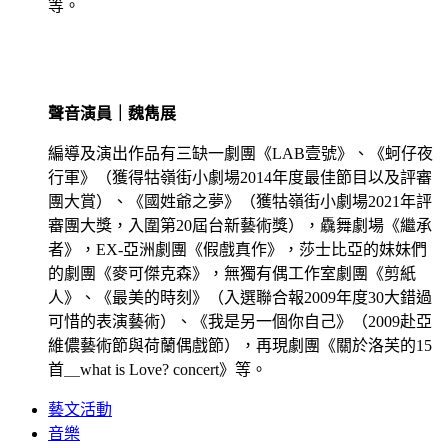
等。
聲音演員｜魏雋展
編導及演出作品有三缺一劇團《LAB壹號》、《蚵仔夜
行軍》（獲得牯嶺街小劇場2014年度最佳節目以及評審
團大賞）、《國姓爺之夢》（獲牯嶺街小劇場2021年評
審團大獎，入圍第20屆台新藝術獎），驫舞劇場《繼承
者》，EX-亞洲劇團《假戲真作》，莎士比亞的妹妹們
的劇團《麥可傑克森》，無獨有偶工作室劇團《剪紙
人》、《最美的時刻》（入選聯合報2009年度30大錯過
可惜的表演藝術）、《我是另一個你自己》（2009赴亞
維儂藝術節與荷蘭偶戲節），再現劇團《關於洛芙的15
首＿what is Love? concert》等。
藝文活動
音樂